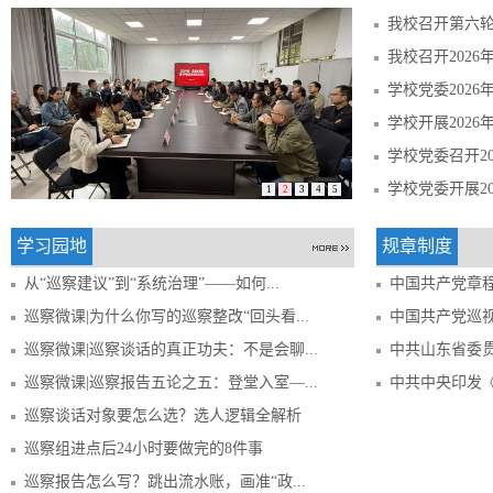
学校党委202
学校开展202
1
2
3
4
5
学习园地
规章制度
从“巡察建议”到“系统治理”——如何...
中国共产党章
巡察微课|为什么你写的巡察整改“回头看...
中国共产党巡
巡察微课|巡察谈话的真正功夫：不是会聊...
中共山东省委贯
巡察微课|巡察报告五论之五：登堂入室—...
中共中央印发《
巡察谈话对象要怎么选？选人逻辑全解析
巡察组进点后24小时要做完的8件事
巡察报告怎么写？跳出流水账，画准“政...